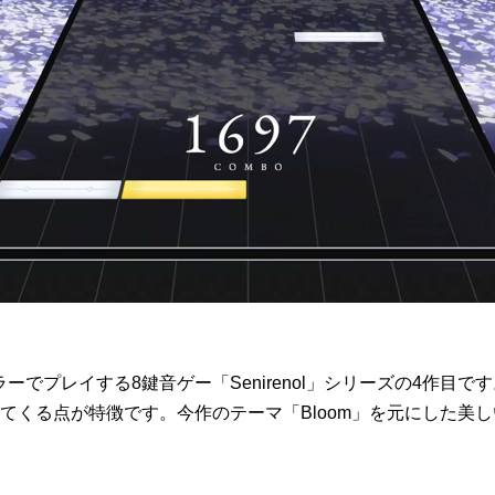
ントローラーでプレイする8鍵音ゲー「Senirenol」シリーズの4
てくる点が特徴です。今作のテーマ「Bloom」を元にした美