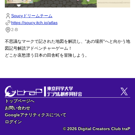
Soucyドリームチーム
https://soucy.itch.io/atlas
2-B
不思議なマークで記された地図を解読し、"あの場所"へと向かう地
図記号解読アドベンチャーゲーム！

どこか哀愁漂う日本の田舎町を冒険しよう。
トップページへ
トップページへ
お問い合わせ
お問い合わせ
Googleアナリティクスについて
Googleアナリティクスについて
ログイン
ログイン
© 2026 Digital Creators Club traP
© 2026 Digital Creators Club traP