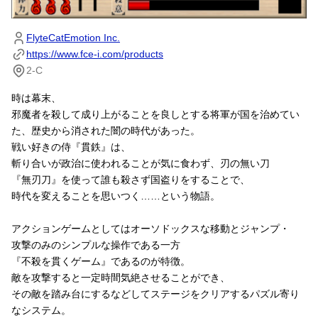
FlyteCatEmotion Inc.
https://www.fce-i.com/products
2-C
時は幕末、
邪魔者を殺して成り上がることを良しとする将軍が国を治めてい
た、歴史から消された闇の時代があった。

戦い好きの侍『貫鉄』は、
斬り合いが政治に使われることが気に食わず、刃の無い刀
『無刃刀』を使って誰も殺さず国盗りをすることで、
時代を変えることを思いつく……という物語。

アクションゲームとしてはオーソドックスな移動とジャンプ・
攻撃のみのシンプルな操作である一方

『不殺を貫くゲーム』であるのが特徴。

敵を攻撃すると一定時間気絶させることができ、
その敵を踏み台にするなどしてステージをクリアするパズル寄り
なシステム。
