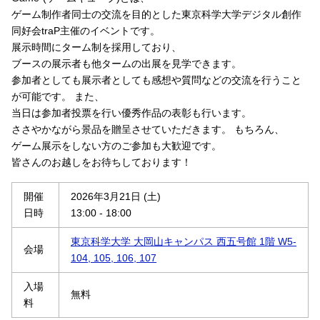
ゲーム制作者同士の交流を目的とした東京科学大学デジタル創作
同好会traP主催のイベントです。
展示時間にターム制を採用しており、
ブースの展示者も他タームの出展を見学できます。
参加者としても展示者としても感想や質問などの交流を行うこと
が可能です。 また、
当日は参加者投票を行い優秀作品の表彰も行います。
ささやかながら景品を贈呈させていただきます。 もちろん、
ゲーム展示をしない方のご参加も大歓迎です。
皆さんのお越しをお待ちしております！
開催
2026年3月21日 (土)
日時
13:00 - 18:00
東京科学大学 大岡山キャンパス 西五号館 1階 W5-
会場
104, 105, 106, 107
入場
無料
料