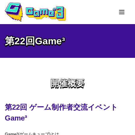
第22回Game³
第22回Game³
開催概要
開催概要
第22回 ゲーム制作者交流イベント
Game³
Game³(ゲームキューブ)とは、