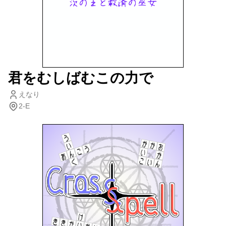
君をむしばむこの力で
えなり
2-E