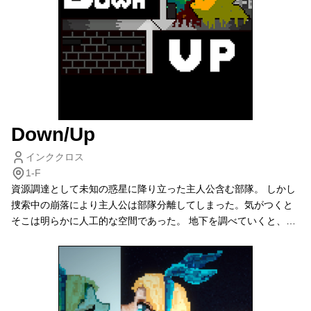
ん、ネット対戦にも対応済みだ。
Down/Up
インククロス
1-F
資源調達として未知の惑星に降り立った主人公含む部隊。 しかし
捜索中の崩落により主人公は部隊分離してしまった。気がつくと
そこは明らかに人工的な空間であった。 地下を調べていくと、そ
こはかつて「地下鉄」と呼ばれた施設であり–––––– この惑星の過
去に何があったのか。無事に帰還できるだろうか… (作：浜市、新
田)