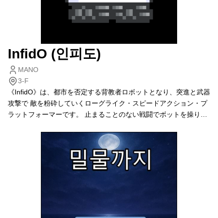
InfidO (인피도)
MANO
3-F
《InfidO》は、都市を否定する背教者ロボットとなり、突進と武器
攻撃で 敵を粉砕していくローグライク・スピードアクション・プ
ラットフォーマーです。 止まることのない戦闘でボットを操り、
敵に連続してぶつかりながら武器を奪い反撃し、ステージを突破
しましょう。 戦闘プロトコルをアップグレードし、巨大なボスを
打ち倒し、企業の陰謀と都市に隠された秘密を解き明かしてくだ
さい。 (《 InfidO 》는 도시를 부정하는 배교자 로봇이 되어 돌진
과 무기 공격으로 적들을 박살내는 로그라이크 스피드 액션 플랫포
머입니다. 멈추지 않는 전투로 봇을 조종해 적과 연쇄 충돌하고 무
기를 탈취해 반격하며 스테이지를 돌파하세 요. 전투 프로토콜을 업
그레이드하고 거대한 보스를 쓰러뜨리며 나아가 기업의 흑막과 도
시의 비밀을 밝혀내세요.)