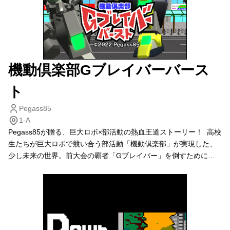
機動倶楽部Gブレイバーバース
ト
Pegass85
1-A
Pegass85が贈る、巨大ロボ×部活動の熱血王道ストーリー！ 高校
生たちが巨大ロボで競い合う部活動「機動倶楽部」が実現した、
少し未来の世界。前大会の覇者「Gブレイバー」を倒すために、
少年少女たちの青春をかけた闘いが今始まる。 本作はシンプルな
がらも奥深く、大人から子供までヒリついた読み合いが楽しめる
ターン制ゲームだ。 互いに数字を出し合い、その大小だけで攻撃
の当たり判定を行う独自システム「バッテリーシステム」を採
用。 さらに、ロボ、パイロットの特殊能力を駆使し、相手の行動
をどこまで読み切れるか——。その一手が勝敗を分ける！ もちろ