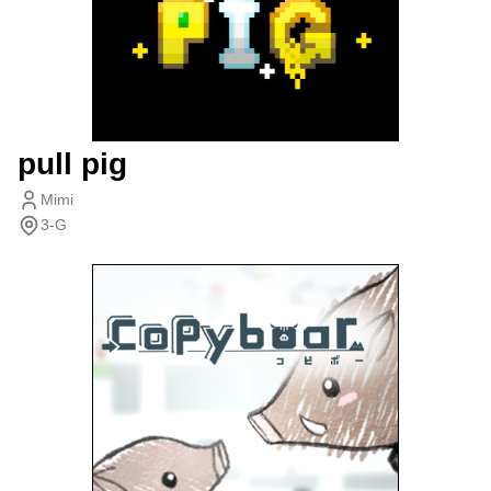
pull pig
Mimi
3-G